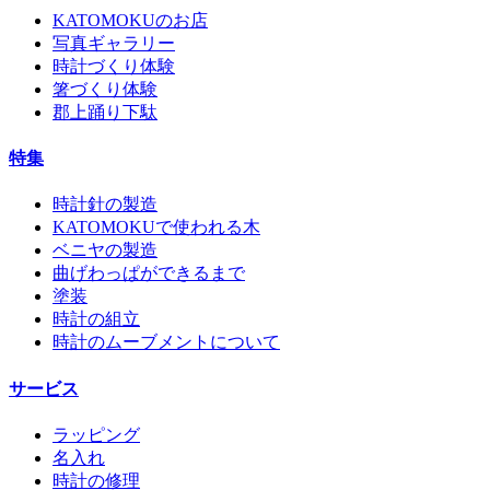
KATOMOKUのお店
写真ギャラリー
時計づくり体験
箸づくり体験
郡上踊り下駄
特集
時計針の製造
KATOMOKUで使われる木
ベニヤの製造
曲げわっぱができるまで
塗装
時計の組立
時計のムーブメントについて
サービス
ラッピング
名入れ
時計の修理