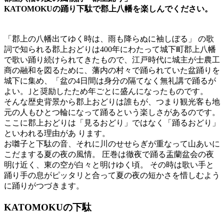
KATOMOKUの踊り下駄で郡上八幡を楽しんでください。
「郡上の八幡出てゆく時は、雨も降らぬに袖しぼる」 の歌
詞で知られる郡上おどりは400年にわたって城下町郡上八幡
で歌い踊り続けられてきたもので、江戸時代に城主が士農工
商の融和を図るために、藩内の村々で踊られていた盆踊りを
城下に集め、「盆の4日間は身分の隔てなく無礼講で踊るが
よい。｣と奨励したため年ごとに盛んになったものです。
そんな歴史背景から郡上おどりは誰もが、つまり観光客も地
元の人もひとつ輪になって踊るという楽しさがあるのです。
ここに郡上おどりは「見るおどり」ではなく「踊るおどり」
といわれる理由があ ります。
お囃子と下駄の音、それに川のせせらぎが重なって山あいに
こだまする夏の夜の風情。 圧巻は徹夜で踊る盂蘭盆会の夜
明け近く、東の空が白々と明けゆく頃。 その時は歌い手と
踊り手の息がピッタリと合って夏の夜の短かさを惜しむよう
に踊りがつづきます。
KATOMOKUの下駄